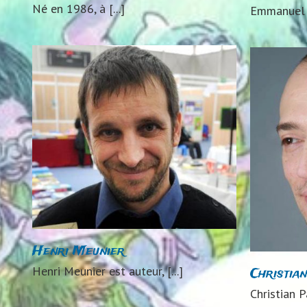
Né en 1986, à [...]
Emmanuel L
Christian Paty
2020
2021
2023
2024
2025
Auteurs
2020
Auteurs 2021
Auteurs 2023
2020
Auteurs 2024
Auteurs 2025
Aute
Henri Meunier
Henri Meunier est auteur, [...]
Christia
Christian Pa