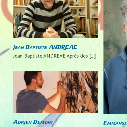
Jean Baptiste ANDREAE
Emmanuel LEPAGE
Jean-Baptiste ANDREAE Après des [...]
2024
Auteurs 2024
Adrien Demont
Emmanu