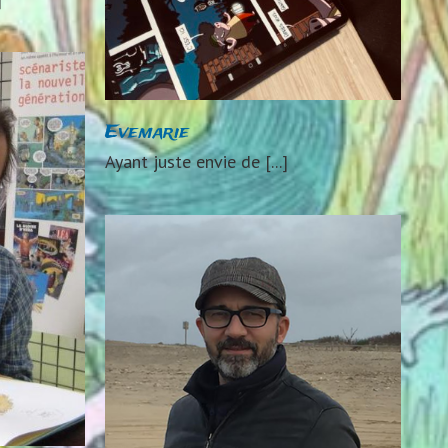
Evemarie
Ayant juste envie de [...]
ini
uteurs 2019
021
Auteurs