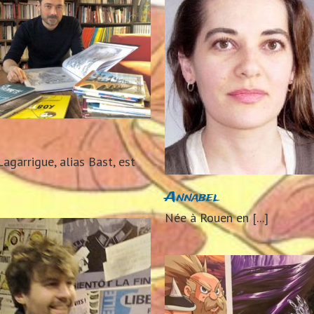
Rémi Caps
Annabel
2024
Auteurs 2
2024
Auteurs 2024
agarrigue, alias Bast, est
Annabel
Née à Rouen en [...]