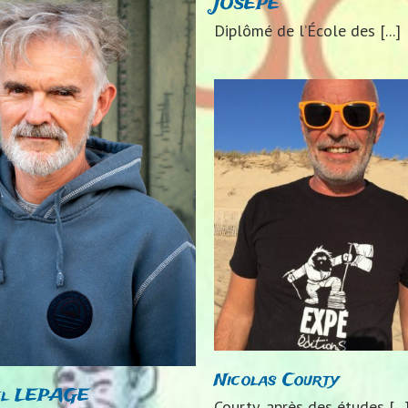
JOSEPE
Diplômé de l’École des [...]
Nicolas Courty
2024
Auteurs 2024
Evemarie
2024
Auteurs 2
Nicolas Courty
el LEPAGE
Courty, après des études [...