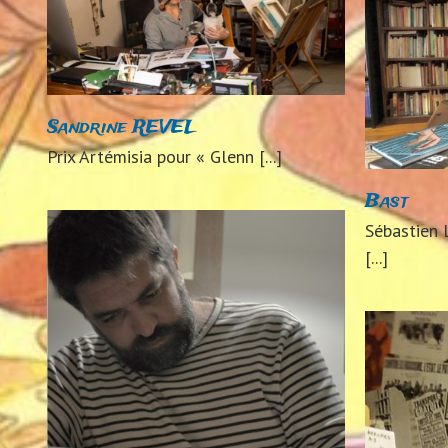
Bast
2024
Auteurs 2024
Sandrine REVEL
Prix Artémisia pour « Glenn [...]
Bast
Sébastien L
[...]