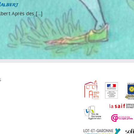
Jalbert
lbert Après des [...]
S