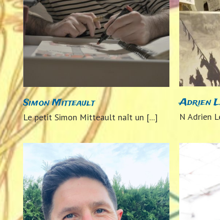
Adrien Le Galloc’h
2024
Auteurs 2024
Adrien L
Simon Mitteault
N Adrien Le
Le petit Simon Mitteault naît un [...]