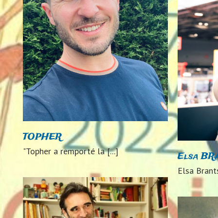
Elsa BRANTS
2024
Auteurs 2024
20
TOPHER
"Topher a remporté la [...]
Elsa BR
Elsa Brants