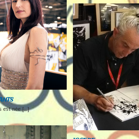
Julie M
2024
2025
Auteurs 20
2025
JOSEPE
24
2025
Auteurs 2024
Auteurs
2025
ANTS
 est née [...]
David CENO
2024
Auteurs 2