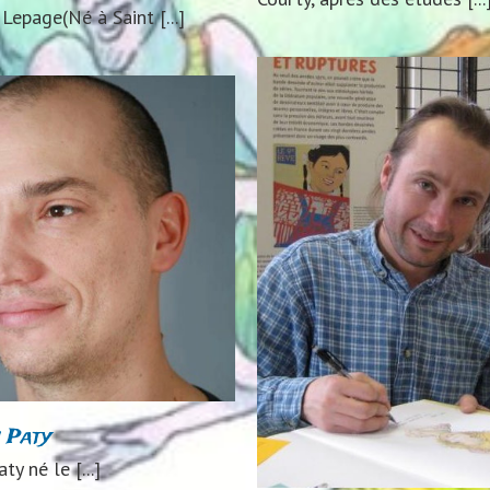
epage(Né à Saint [...]
H.Tonton Yannick
2021
2023
2024
Auteurs 2020
urs 2021
Auteurs 2023
Auteurs
2024
Lorenzo Chiav
2019
2020
2021
2024
A
n Paty
Auteurs 2020
Auteurs 2
2024
ty né le [...]