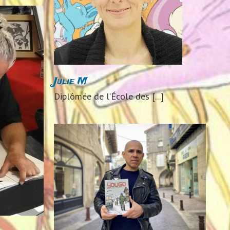
24
Auteurs
Julie M
Diplômée de l’École des [...]
U
024