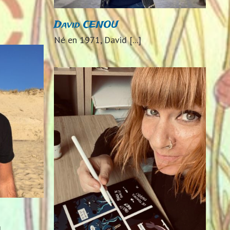
David CENOU
Né en 1971, David [...]
024
]