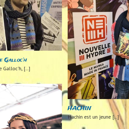
François LEP
2024
Auteurs 2
HACHIN
2024
Auteurs 2024
e Galloc’h
 Galloc'h, [...]
HACHIN
Hachin est un jeune [...]