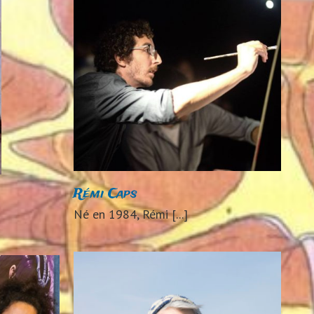
024
Rémi Caps
Né en 1984, Rémi [...]