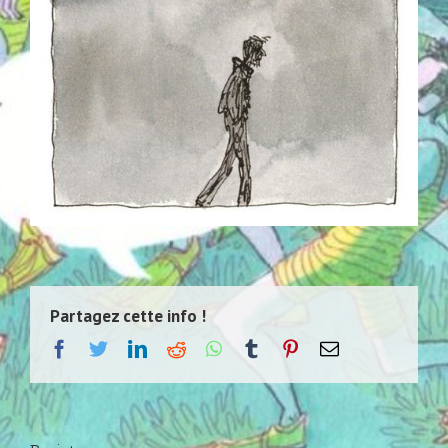
Partagez cette info !
facebook
twitter
linkedin
reddit
whatsapp
tumblr
pinterest
Email