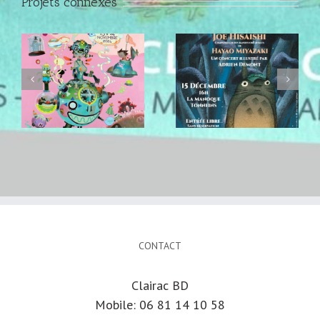
Projets connexes
L’univers de
MIYAZAKI par
AGEN
ORCHESTRA et
Exposition Jean-
Adrien DEMONT –
Baptiste
Concert dessiné
ANDREAE
– Dimanche 15
Décembre 2024 à
16h
CONTACT
Clairac BD
Mobile: 06 81 14 10 58