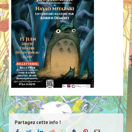
Partagez cette info !
facebook
twitter
linkedin
reddit
whatsapp
tumblr
pinterest
Email