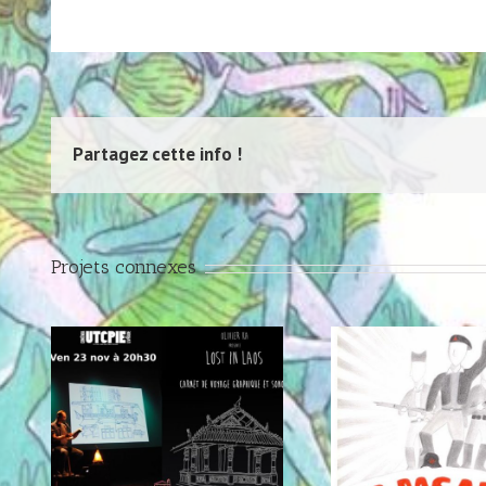
Partagez cette info !
Projets connexes
Expo Marion Duclos
Expo R