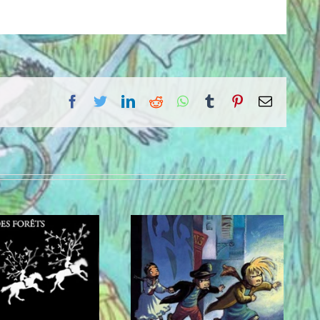
facebook
twitter
linkedin
reddit
whatsapp
tumblr
pinterest
Email
Expo Edith