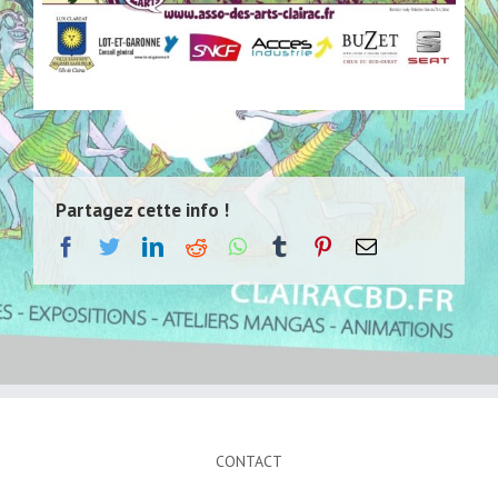
Partagez cette info !
facebook
twitter
linkedin
reddit
whatsapp
tumblr
pinterest
Email
CONTACT