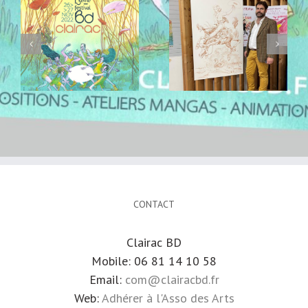
Performance de
animation
Dominique Bertail
enfants avec
sur le Salon 2022
GUYAJEUX
CONTACT
Clairac BD
Mobile: 06 81 14 10 58
Email:
com@clairacbd.fr
Web:
Adhérer à l'Asso des Arts