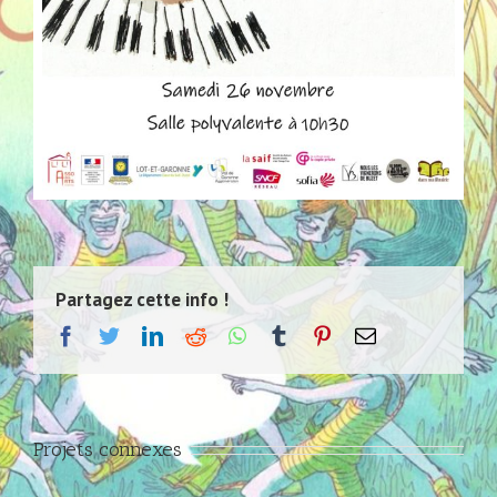
Partagez cette info !
facebook
twitter
linkedin
reddit
whatsapp
tumblr
pinterest
Email
Projets connexes