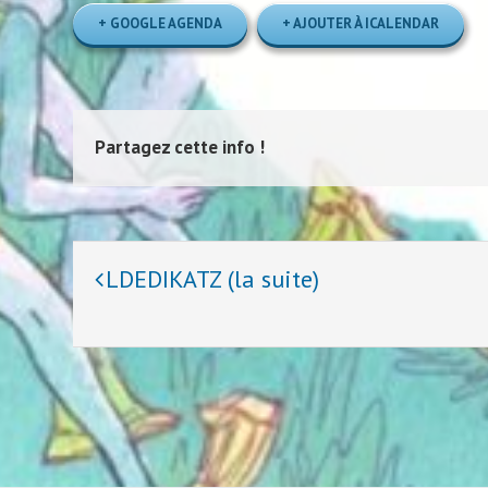
+ GOOGLE AGENDA
+ AJOUTER À ICALENDAR
Partagez cette info !
Navigation
LDEDIKATZ (la suite)
évènement