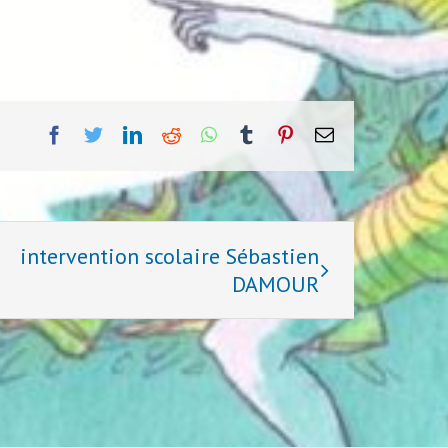
facebook
twitter
linkedin
reddit
whatsapp
tumblr
pinterest
Email
intervention scolaire Sébastien
DAMOUR