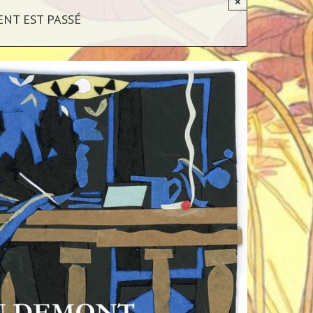
×
NT EST PASSÉ