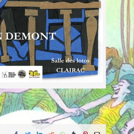
facebook
twitter
linkedin
reddit
whatsapp
tumblr
pinterest
Email