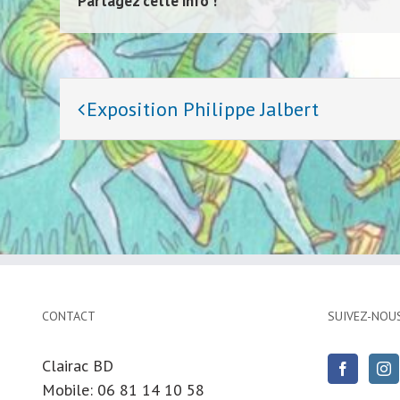
Partagez cette info !
Navigation
Exposition Philippe Jalbert
évènement
CONTACT
SUIVEZ-NOU
Clairac BD
Mobile: 06 81 14 10 58